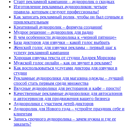
Старт рекламной кампании – аудиоролик о скидках
Изготовление рекламных аудиороликов: четыре
правила, которым следуют профессионалы!
Как записать рекламный ролик, чтобы он был сочным и
привлекательным
Креативный аудиоролик – формула создания!
Мудрое решение – аудиоролик для радио
В чем особенности аудиоролика к «черной пятнице»
База дикторов для озвучки – какой голос выбрать
Женский голос для озвучки рекламы – первый шаг к
успеху рекламной кампании
Хорошая озвучка текста от студии Андрея Морозова
Мужской голос онлайн – как он звучит в рекламе?
Как воспользоваться услугами диктора для озвучки в
студии
Рекламные аудиоролики для магазина одежды – лучший
способ стать первым среди множества
Вкусные аудиоролики для ресторанов и кафе – просто!
Качественные рекламные аудиоролики для автосалонов
и автосервисов для продвижения вашего бизнеса
Аудиоролики с участием детей-дикторов
Аудиоролик для Нового года – устройте праздник себе и
клиентам
Запись срочного аудиоролика – зачем нужна и где ее
заказать?