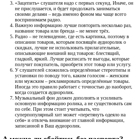
«Зацепить» слушателя надо с первых секунд. Иначе, он
не прислушается, и будет продолжать заниматься
своими делами – ведь именно фоном мы чаще всего
воспринимаем радио.
Важную информацию лучше повторить несколько раз,
название товара или бренда – не менее трёх.
Радио – не телевидение, где есть картинка, поэтому в
описании товаров, которым посвящён аудиоролик о
скидках, лучше не использовать прилагательные,
описывающие внешний вид товаров: блестящий,
гладкий, яркий. Лучше расписать те выгоды, которые
получит покупатель, приобретя этот товар или услугу.
У слушателей сложились определённые стереотипы и
установки по поводу того, каким голосом – женским
или мужским – рекламировать определённые товары.
Иногда это правило работает с точностью до наоборот,
когда создается аудиоролик.
Музыкальный фон должен дополнять и усиливать
основную информацию ролика, а не существовать сам
по себе. При этом стоит учитывать, что
суперпопулярный хит может «перетянуть одеяло на
себя» и отвлечь внимание от главной информации,
записанной в Ваш аудиоролик.
А можно ли обойтись без паспорта?