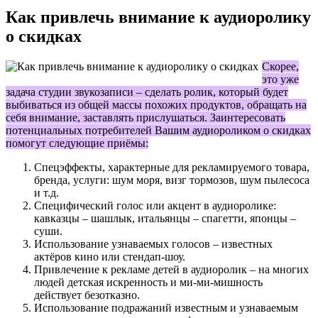
Как привлечь внимание к аудиоролику
о скидках
Скорее,
это уже
задача студии звукозаписи – сделать ролик, который будет
выбиваться из общей массы похожих продуктов, обращать на
себя внимание, заставлять прислушаться. Заинтересовать
потенциальных потребителей Вашим аудиороликом о скидках
помогут следующие приёмы:
Спецэффекты, характерные для рекламируемого товара,
бренда, услуги: шум моря, визг тормозов, шум пылесоса
и т.д.
Специфический голос или акцент в аудиоролике:
кавказцы – шашлык, итальянцы – спагетти, японцы –
суши.
Использование узнаваемых голосов – известных
актёров кино или стендап-шоу.
Привлечение к рекламе детей в аудиоролик – на многих
людей детская искренность и ми-ми-мишность
действует безотказно.
Использование подражаний известным и узнаваемым